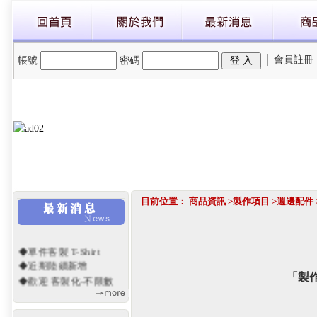
│
會員註冊
帳號
密碼
目前位置：
商品資訊
>
製作項目
>
週邊配件
◆單件客製 T-Shirt
◆近期陸續新增
「製
◆歡迎 客製化-不限數
量
◆網站重新開幕~