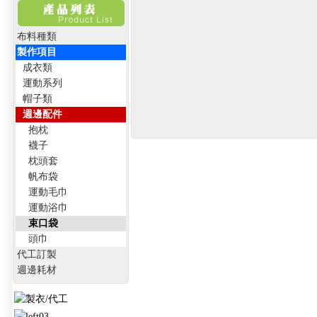
布料種類
製作項目
成衣類
運動系列
帽子類
週邊配件
抱枕
襪子
枕頭套
帆布袋
運動毛巾
運動浴巾
束口袋
頭巾
代工訂製
週邊耗材