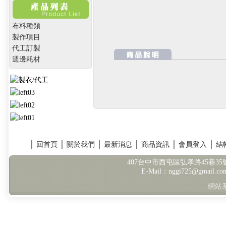
布料種類
製作項目
代工訂製
週邊耗材
│
回首頁
│
關於我們
│
最新消息
│
商品資訊
│
會員登入
│
結
407台中市西屯區弘孝路45巷35號 TE
E-Mail：nggi725@gmail.
網站