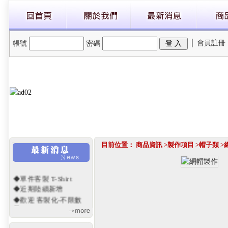
│
會員註冊
帳號
密碼
目前位置：
商品資訊
>
製作項目
>
帽子類
>
◆單件客製 T-Shirt
◆近期陸續新增
◆歡迎 客製化-不限數
量
◆網站重新開幕~