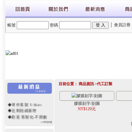
│
會員註冊
帳號
密碼
目前位置：
商品資訊
>
代工訂製
膠膜刻字/刻圖
◆單件客製 T-Shirt
NT$120元
◆近期陸續新增
◆歡迎 客製化-不限數
量
◆網站重新開幕~