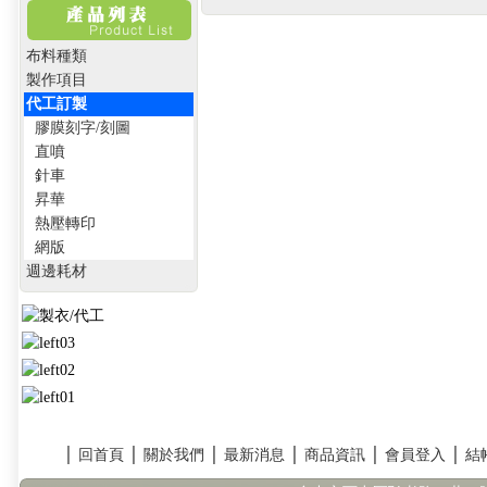
布料種類
製作項目
代工訂製
膠膜刻字/刻圖
直噴
針車
昇華
熱壓轉印
網版
週邊耗材
│
回首頁
│
關於我們
│
最新消息
│
商品資訊
│
會員登入
│
結